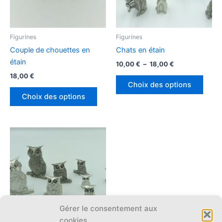
sur
sur
la
la
page
page
Figurines
Figurines
du
du
Couple de chouettes en
Chats en étain
produit
produ
étain
Plage
10,00
€
–
18,00
€
de
18,00
€
Ce
prix :
Choix des options
Ce
produ
10,00 €
Choix des options
à
produit
a
18,00 €
a
plusi
plusieurs
variat
variations.
Les
Les
optio
options
peuv
peuvent
être
être
chois
choisies
sur
sur
la
Gérer le consentement aux
la
page
cookies