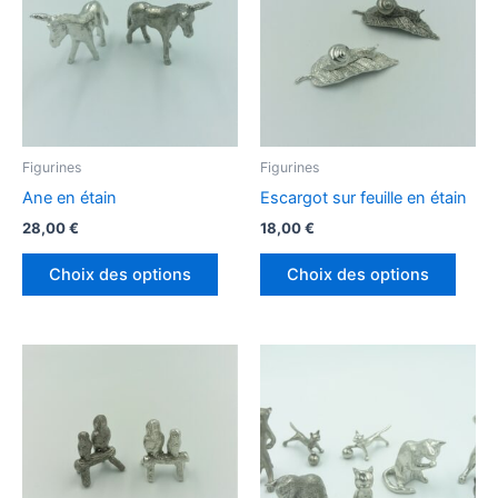
options
optio
peuvent
peuv
être
être
choisies
chois
sur
sur
la
la
page
page
Figurines
Figurines
du
du
Ane en étain
Escargot sur feuille en étain
produit
produ
28,00
€
18,00
€
Ce
Ce
Choix des options
Choix des options
produit
produ
a
a
plusieurs
plusi
variations.
variat
Les
Les
options
optio
peuvent
peuv
être
être
choisies
chois