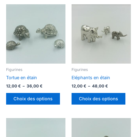
Figurines
Figurines
Tortue en étain
Eléphants en étain
Plage
Plage
12,00
€
–
36,00
€
12,00
€
–
48,00
€
de
de
Ce
Ce
prix :
prix :
Choix des options
Choix des options
produit
produ
12,00 €
12,00 €
à
à
a
a
36,00 €
48,00 €
plusieurs
plusi
variations.
variat
Les
Les