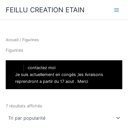
Aller
FEILLU CREATION ETAIN
au
contenu
Accueil
/ Figurines
Figurines
contactez moi
Je suis actuellement en congés ,les livraisons
reprendront a partir du 17 aout . Merci
Trié
7 résultats affichés
par
popularité