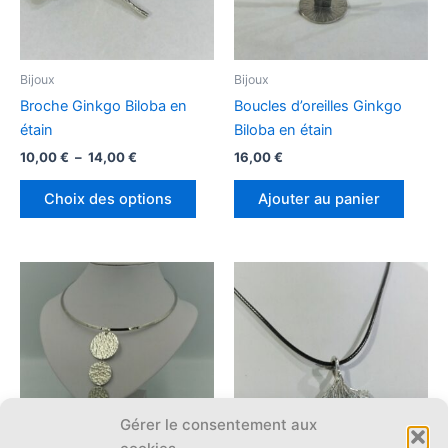
Bijoux
Bijoux
Broche Ginkgo Biloba en
Boucles d’oreilles Ginkgo
étain
Biloba en étain
Plage
10,00
€
–
14,00
€
16,00
€
de
Ce
prix :
Choix des options
Ajouter au panier
produit
10,00 €
à
a
14,00 €
plusieurs
variations.
Les
options
peuvent
être
choisies
Gérer le consentement aux
sur