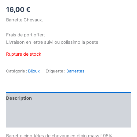
16,00
€
Barrette Chevaux.
Frais de port offert
Livraison en lettre suivi ou colissimo la poste
Rupture de stock
Catégorie :
Bijoux
Étiquette :
Barrettes
Description
Informations complémentaires
Avis (0)
Barrette cinq têtes de chevaux en étain massif 95%